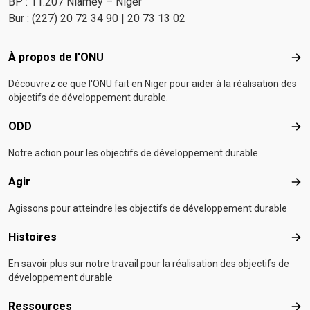
BP : 11.207 Niamey – Niger
Bur : (227) 20 72 34 90 | 20 73 13 02
Footer menu
À propos de l'ONU
À p
Découvrez ce que l'ONU fait en Niger pour aider à la réalisation des
objectifs de développement durable.
ODD
OD
Notre action pour les objectifs de développement durable
Agir
Agir
Agissons pour atteindre les objectifs de développement durable
Histoires
Hist
En savoir plus sur notre travail pour la réalisation des objectifs de
développement durable
Ressources
Res