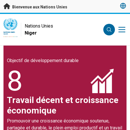
Passer au contenu principal
Bienvenue aux Nations Unies
UN Logo
Nations Unies
Niger
NATIONS UNIES
NIGER
Objectif de développement durable
8
Travail décent et croissance
économique
Promouvoir une croissance économique soutenue,
partagée et durable, le plein emploi productif et un travail