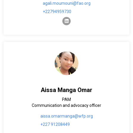
agali.moumouni@fao.org
+22794959730
linkedin
Aissa Manga Omar
PAM
Communication and advocacy officer
aissa.omarmanga@wfp.org
+227 91208449