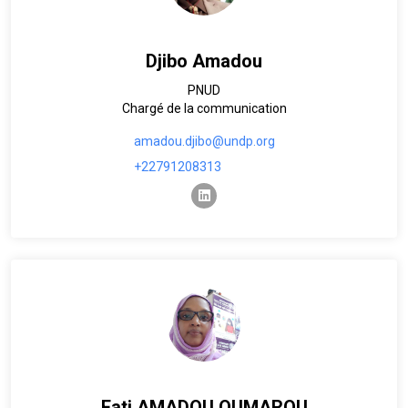
Djibo Amadou
PNUD
Chargé de la communication
amadou.djibo@undp.org
+22791208313
linkedin
Fati AMADOU OUMAROU