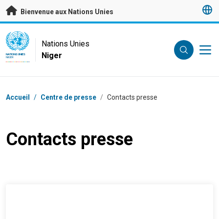
Passer au contenu principal
Bienvenue aux Nations Unies
UN Logo
Nations Unies
Niger
NATIONS UNIES
NIGER
Fil d'Ariane
Accueil
/
Centre de presse
/
Contacts presse
Contacts presse