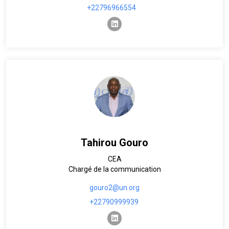
+22796966554
linkedin
Tahirou Gouro
CEA
Chargé de la communication
gouro2@un.org
+22790999939
linkedin