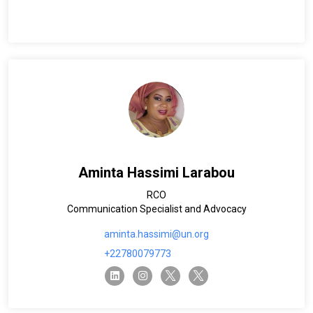
Aminta Hassimi Larabou
RCO
Communication Specialist and Advocacy
aminta.hassimi@un.org
+22780079773
twitter-x
twitter-x
linkedin
instagram