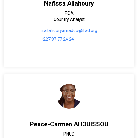
Nafissa Allahoury
FIDA
Country Analyst
n.allahouryamadou@ifad.org
+227 97 77 24 24
Peace-Carmen AHOUISSOU
PNUD