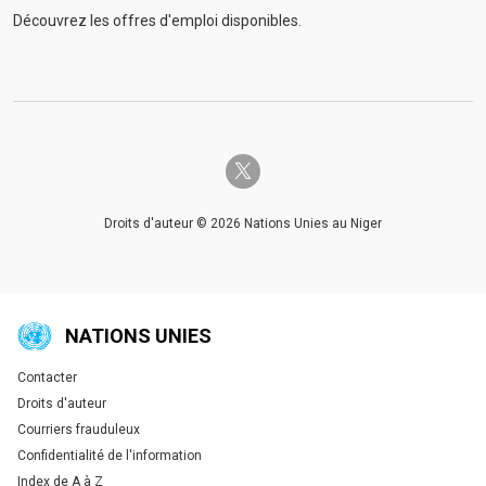
Découvrez les offres d'emploi disponibles.
twitter-x
Droits d'auteur © 2026 Nations Unies au Niger
NATIONS UNIES
Contacter
Global U.N. menu
Droits d'auteur
Courriers frauduleux
Confidentialité de l'information
Index de A à Z