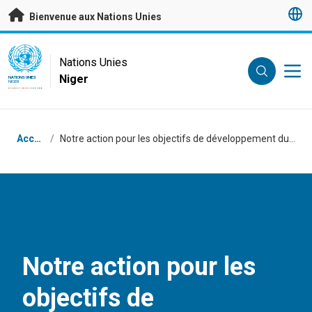
Passer au contenu principal
Bienvenue aux Nations Unies
UN Logo
Nations Unies
Niger
NATIONS UNIES
NIGER
Fil d'Ariane
Accueil
/
Notre action pour les objectifs de développement durable au Niger
Notre action pour les
objectifs de